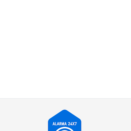
DSC
Contacto de Puerta/Ventana Inalámbrico Powerg con
Entrada Auxiliar PG9945
$32.950
+ IVA
PG9945
AGREGAR AL CARRO